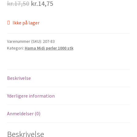
Original
Current
kr.
17,50
kr.
14,75
price
price
Ikke på lager
was:
is:
kr.17,50.
kr.14,75.
Varenummer (SKU):
207-83
Kategori:
Hama Midi perler 1000 stk
Beskrivelse
Yderligere information
Anmeldelser (0)
Beskrivelse