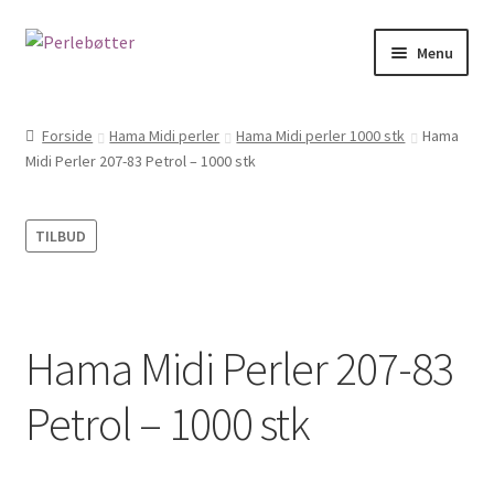
Spring
Spring
Menu
til
til
navigation
indhold
Forside
Forside
Hama Midi perler
Hama Midi perler 1000 stk
Hama
Midi Perler 207-83 Petrol – 1000 stk
Kasse
Kontakt
TILBUD
Kurv
Min Konto
Hama Midi Perler 207-83
Om
Petrol – 1000 stk
PERSONDATAPOLITIK HOS JULIE PEDERSEN