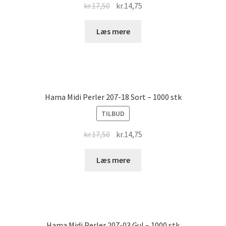
Original
Current
kr.
17,50
kr.
14,75
price
price
was:
is:
Læs mere
kr.17,50.
kr.14,75.
Hama Midi Perler 207-18 Sort – 1000 stk
TILBUD
Original
Current
kr.
17,50
kr.
14,75
price
price
was:
is:
Læs mere
kr.17,50.
kr.14,75.
Hama Midi Perler 207-03 Gul – 1000 stk