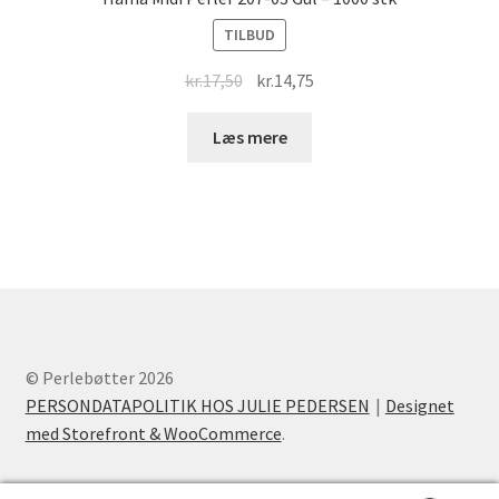
TILBUD
Original
Current
kr.
17,50
kr.
14,75
price
price
was:
is:
Læs mere
kr.17,50.
kr.14,75.
© Perlebøtter 2026
PERSONDATAPOLITIK HOS JULIE PEDERSEN
Designet
med Storefront & WooCommerce
.