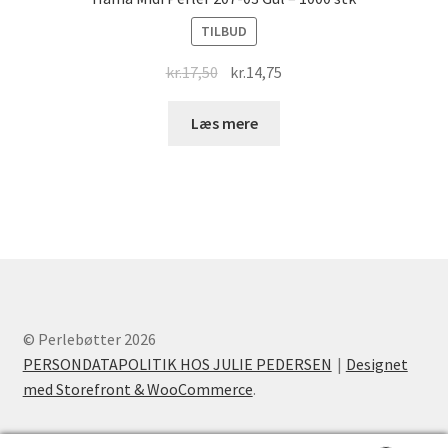
TILBUD
Original
Current
kr.
17,50
kr.
14,75
price
price
was:
is:
Læs mere
kr.17,50.
kr.14,75.
© Perlebøtter 2026
PERSONDATAPOLITIK HOS JULIE PEDERSEN
Designet
med Storefront & WooCommerce
.