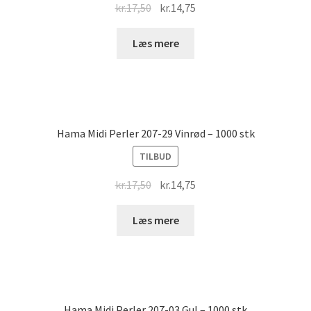
Original
Current
kr.
17,50
kr.
14,75
price
price
was:
is:
Læs mere
kr.17,50.
kr.14,75.
Hama Midi Perler 207-29 Vinrød – 1000 stk
TILBUD
Original
Current
kr.
17,50
kr.
14,75
price
price
was:
is:
Læs mere
kr.17,50.
kr.14,75.
Hama Midi Perler 207-03 Gul – 1000 stk