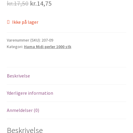
Original
Current
kr.
17,50
kr.
14,75
price
price
Ikke på lager
was:
is:
kr.17,50.
kr.14,75.
Varenummer (SKU):
207-09
Kategori:
Hama Midi perler 1000 stk
Beskrivelse
Yderligere information
Anmeldelser (0)
Beskrivelse