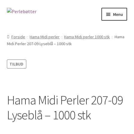
Spring
Spring
Menu
til
til
navigation
indhold
Forside
Forside
Hama Midi perler
Hama Midi perler 1000 stk
Hama
Midi Perler 207-09 Lyseblå – 1000 stk
Kasse
Kontakt
TILBUD
Kurv
Min Konto
Hama Midi Perler 207-09
Om
Lyseblå – 1000 stk
PERSONDATAPOLITIK HOS JULIE PEDERSEN