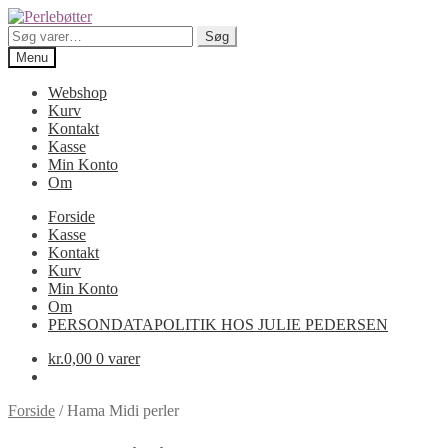
Spring
Spring
til
til
Søg
Søg
navigation
indhold
efter:
Menu
Webshop
Kurv
Kontakt
Kasse
Min Konto
Om
Forside
Kasse
Kontakt
Kurv
Min Konto
Om
PERSONDATAPOLITIK HOS JULIE PEDERSEN
kr.
0,00
0 varer
Forside
/
Hama Midi perler