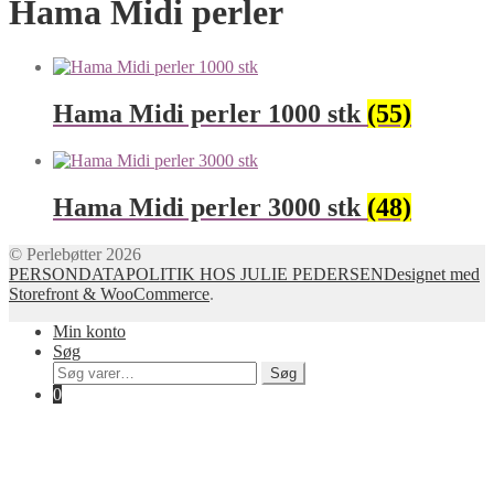
Hama Midi perler
Hama Midi perler 1000 stk
(55)
Hama Midi perler 3000 stk
(48)
© Perlebøtter 2026
PERSONDATAPOLITIK HOS JULIE PEDERSEN
Designet med
Storefront & WooCommerce
.
Min konto
Søg
Søg
Søg
efter:
0