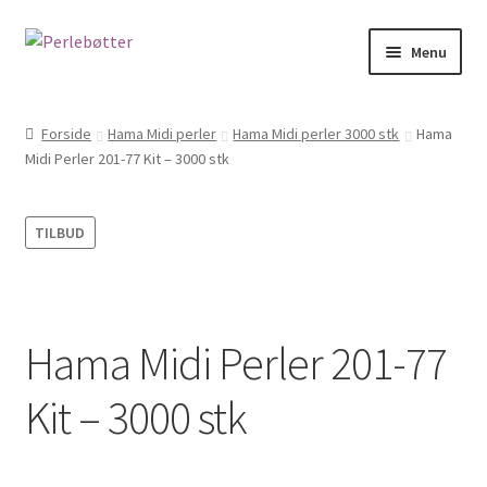
Spring
Spring
Menu
til
til
navigation
indhold
Forside
Forside
Hama Midi perler
Hama Midi perler 3000 stk
Hama
Midi Perler 201-77 Kit – 3000 stk
Kasse
Kontakt
TILBUD
Kurv
Min Konto
Hama Midi Perler 201-77
Om
Kit – 3000 stk
PERSONDATAPOLITIK HOS JULIE PEDERSEN