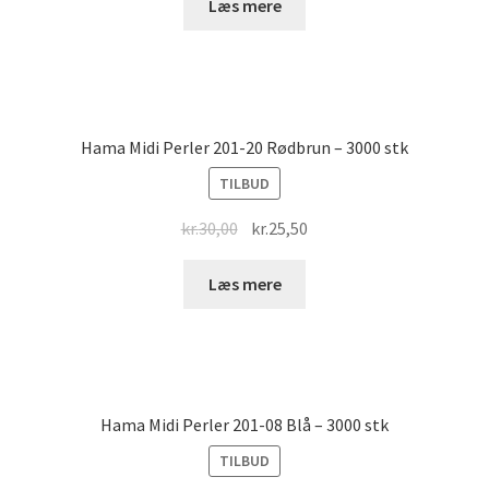
was:
is:
Læs mere
kr.30,00.
kr.25,50.
Hama Midi Perler 201-20 Rødbrun – 3000 stk
TILBUD
Original
Current
kr.
30,00
kr.
25,50
price
price
was:
is:
Læs mere
kr.30,00.
kr.25,50.
Hama Midi Perler 201-08 Blå – 3000 stk
TILBUD