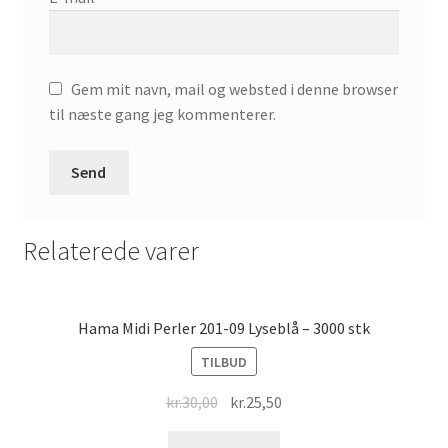
Gem mit navn, mail og websted i denne browser
til næste gang jeg kommenterer.
Relaterede varer
Hama Midi Perler 201-09 Lyseblå – 3000 stk
TILBUD
Original
Current
kr.
30,00
kr.
25,50
price
price