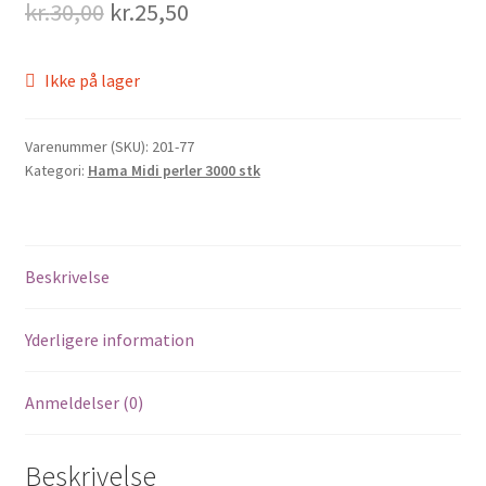
Original
Current
kr.
30,00
kr.
25,50
price
price
Ikke på lager
was:
is:
kr.30,00.
kr.25,50.
Varenummer (SKU):
201-77
Kategori:
Hama Midi perler 3000 stk
Beskrivelse
Yderligere information
Anmeldelser (0)
Beskrivelse