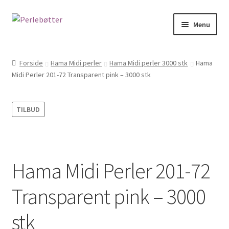
Spring
Spring
Menu
til
til
navigation
indhold
Forside
Forside
Hama Midi perler
Hama Midi perler 3000 stk
Hama
Midi Perler 201-72 Transparent pink – 3000 stk
Kasse
Kontakt
TILBUD
Kurv
Min Konto
Hama Midi Perler 201-72
Om
Transparent pink – 3000
PERSONDATAPOLITIK HOS JULIE PEDERSEN
stk