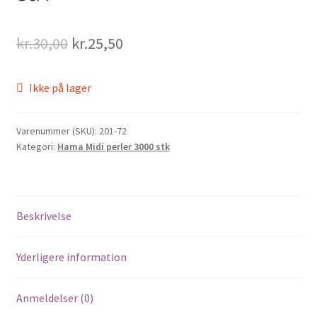
Original
Current
kr.
30,00
kr.
25,50
price
price
Ikke på lager
was:
is:
kr.30,00.
kr.25,50.
Varenummer (SKU):
201-72
Kategori:
Hama Midi perler 3000 stk
Beskrivelse
Yderligere information
Anmeldelser (0)