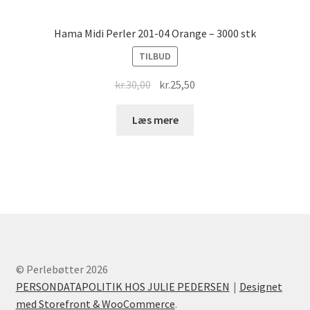
Hama Midi Perler 201-04 Orange – 3000 stk
TILBUD
Original
Current
kr.
30,00
kr.
25,50
price
price
was:
is:
Læs mere
kr.30,00.
kr.25,50.
© Perlebøtter 2026
PERSONDATAPOLITIK HOS JULIE PEDERSEN
Designet
med Storefront & WooCommerce
.