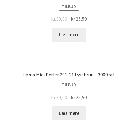
TILBUD
Original
Current
kr.
30,00
kr.
25,50
price
price
was:
is:
Læs mere
kr.30,00.
kr.25,50.
Hama Midi Perler 201-21 Lysebrun – 3000 stk
TILBUD
Original
Current
kr.
30,00
kr.
25,50
price
price
was:
is:
Læs mere
kr.30,00.
kr.25,50.