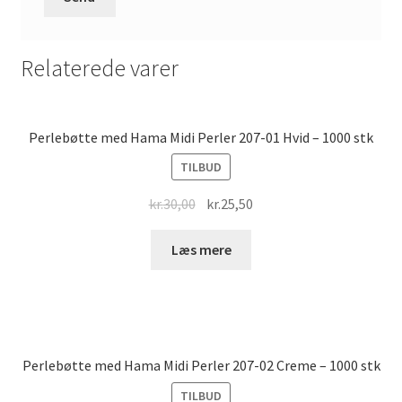
Relaterede varer
Perlebøtte med Hama Midi Perler 207-01 Hvid – 1000 stk
TILBUD
Original
Current
kr.
30,00
kr.
25,50
price
price
was:
is:
Læs mere
kr.30,00.
kr.25,50.
Perlebøtte med Hama Midi Perler 207-02 Creme – 1000 stk
TILBUD