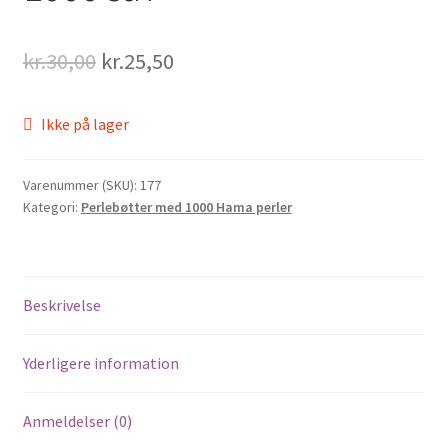
Original
Current
kr.
30,00
kr.
25,50
price
price
Ikke på lager
was:
is:
kr.30,00.
kr.25,50.
Varenummer (SKU):
177
Kategori:
Perlebøtter med 1000 Hama perler
Beskrivelse
Yderligere information
Anmeldelser (0)