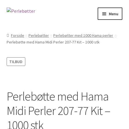
Spring
Spring
Menu
til
til
navigation
indhold
Forside
Forside
Perlebøtter
Perlebøtter med 1000 Hama perler
Perlebøtte med Hama Midi Perler 207-77 Kit – 1000 stk
Kasse
Kontakt
TILBUD
Kurv
Min Konto
Perlebøtte med Hama
Om
Midi Perler 207-77 Kit –
PERSONDATAPOLITIK HOS JULIE PEDERSEN
1000 stk