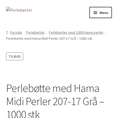
Spring
Spring
Menu
til
til
navigation
indhold
Forside
Forside
Perlebøtter
Perlebøtter med 1000 Hama perler
Perlebøtte med Hama Midi Perler 207-17 Grå – 1000 stk
Kasse
Kontakt
TILBUD
Kurv
Min Konto
Perlebøtte med Hama
Om
Midi Perler 207-17 Grå –
PERSONDATAPOLITIK HOS JULIE PEDERSEN
1000 stk