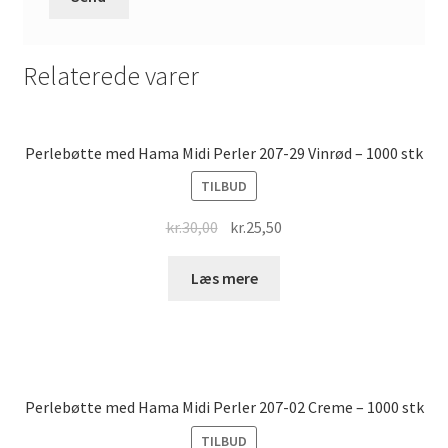
Relaterede varer
Perlebøtte med Hama Midi Perler 207-29 Vinrød – 1000 stk
TILBUD
Original
Current
kr.
30,00
kr.
25,50
price
price
was:
is:
Læs mere
kr.30,00.
kr.25,50.
Perlebøtte med Hama Midi Perler 207-02 Creme – 1000 stk
TILBUD