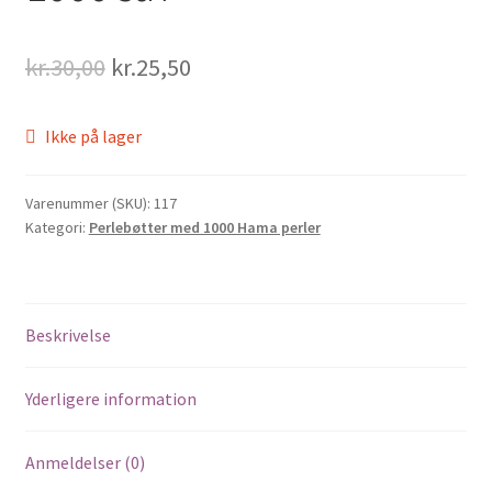
Original
Current
kr.
30,00
kr.
25,50
price
price
Ikke på lager
was:
is:
kr.30,00.
kr.25,50.
Varenummer (SKU):
117
Kategori:
Perlebøtter med 1000 Hama perler
Beskrivelse
Yderligere information
Anmeldelser (0)