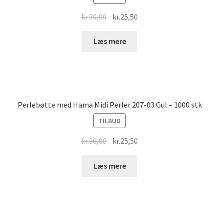
Original
Current
kr.
30,00
kr.
25,50
price
price
was:
is:
Læs mere
kr.30,00.
kr.25,50.
Perlebøtte med Hama Midi Perler 207-03 Gul – 1000 stk
TILBUD
Original
Current
kr.
30,00
kr.
25,50
price
price
was:
is:
Læs mere
kr.30,00.
kr.25,50.