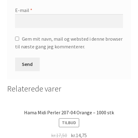
E-mail
*
Gem mit navn, mail og websted i denne browser
til næste gang jeg kommenterer.
Relaterede varer
Hama Midi Perler 207-04 Orange – 1000 stk
TILBUD
Original
Current
kr.
17,50
kr.
14,75