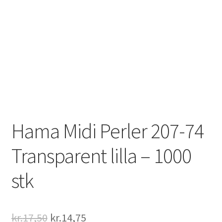
Hama Midi Perler 207-74
Transparent lilla – 1000
stk
Original
Current
kr.
17,50
kr.
14,75