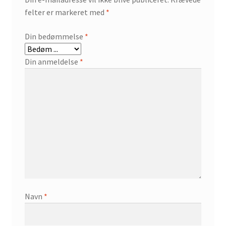
felter er markeret med
*
Din bedømmelse
*
Din anmeldelse
*
Navn
*