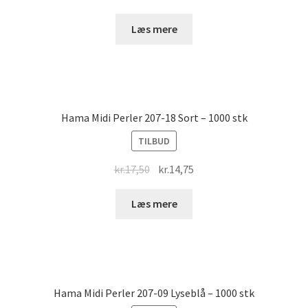
price
price
was:
is:
Læs mere
kr.17,50.
kr.14,75.
Hama Midi Perler 207-18 Sort – 1000 stk
TILBUD
Original
Current
kr.
17,50
kr.
14,75
price
price
was:
is:
Læs mere
kr.17,50.
kr.14,75.
Hama Midi Perler 207-09 Lyseblå – 1000 stk