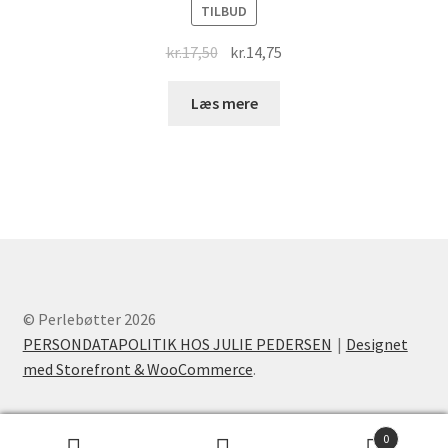
TILBUD
Original
Current
kr.
17,50
kr.
14,75
price
price
was:
is:
Læs mere
kr.17,50.
kr.14,75.
© Perlebøtter 2026
PERSONDATAPOLITIK HOS JULIE PEDERSEN
Designet
med Storefront & WooCommerce
.
0