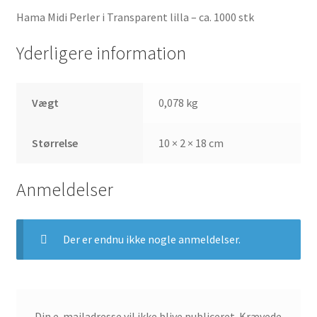
Hama Midi Perler i Transparent lilla – ca. 1000 stk
Yderligere information
Vægt
0,078 kg
Størrelse
10 × 2 × 18 cm
Anmeldelser
Der er endnu ikke nogle anmeldelser.
Din e-mailadresse vil ikke blive publiceret.
Krævede