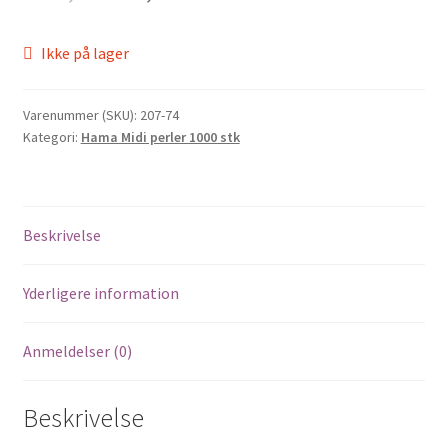
price
price
Ikke på lager
was:
is:
kr.17,50.
kr.14,75.
Varenummer (SKU):
207-74
Kategori:
Hama Midi perler 1000 stk
Beskrivelse
Yderligere information
Anmeldelser (0)
Beskrivelse