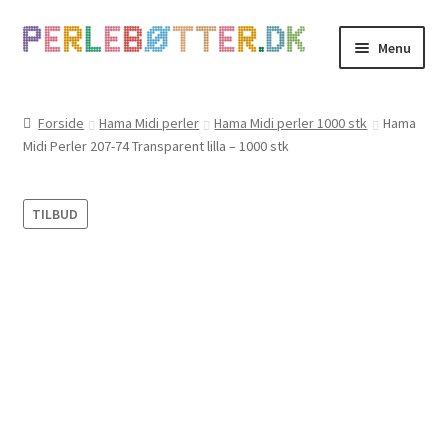
Spring
Spring
Menu
til
til
navigation
indhold
Forside
Forside
Hama Midi perler
Hama Midi perler 1000 stk
Hama
Midi Perler 207-74 Transparent lilla – 1000 stk
Kasse
Kontakt
TILBUD
Kurv
Min Konto
Om
PERSONDATAPOLITIK HOS JULIE PEDERSEN