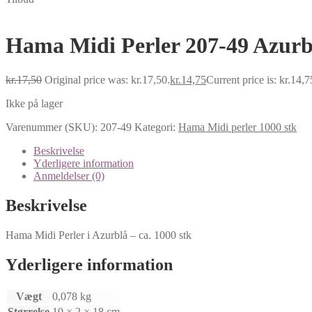
Hama Midi Perler 207-49 Azurbl
kr.
17,50
Original price was: kr.17,50.
kr.
14,75
Current price is: kr.14,7
Ikke på lager
Varenummer (SKU):
207-49
Kategori:
Hama Midi perler 1000 stk
Beskrivelse
Yderligere information
Anmeldelser (0)
Beskrivelse
Hama Midi Perler i Azurblå – ca. 1000 stk
Yderligere information
Vægt
0,078 kg
Størrelse
10 × 2 × 18 cm