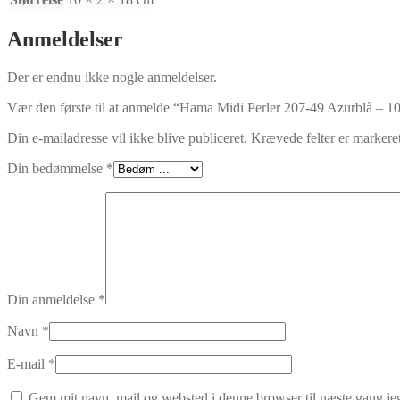
Anmeldelser
Der er endnu ikke nogle anmeldelser.
Vær den første til at anmelde “Hama Midi Perler 207-49 Azurblå – 1
Din e-mailadresse vil ikke blive publiceret.
Krævede felter er marker
Din bedømmelse
*
Din anmeldelse
*
Navn
*
E-mail
*
Gem mit navn, mail og websted i denne browser til næste gang j