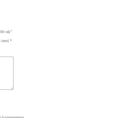
000 stk”
et med
*
eg kommenterer.