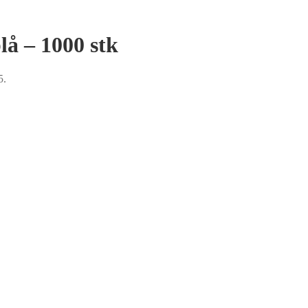
å – 1000 stk
5.