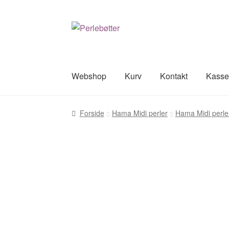
Spring
Spring
til
til
navigation
indhold
Webshop
Kurv
Kontakt
Kass
Forside
Kasse
Kontakt
Kurv
Min Konto
Om
Forside
Hama Midi perler
Hama Midi perle