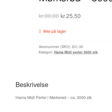
Original
Current
kr.
30,00
kr.
25,50
price
price
Ikke på lager
was:
is:
kr.30,00.
kr.25,50.
Varenummer (SKU):
201-30
Kategori:
Hama Midi perler 3000 stk
Beskrivelse
Hama Midi Perler i Mørkerød – ca. 3000 stk