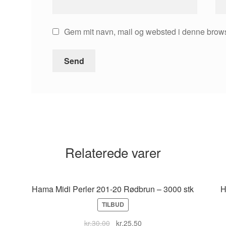
Gem mit navn, mail og websted i denne brows
Relaterede varer
Hama Midi Perler 201-20 Rødbrun – 3000 stk
H
TILBUD
Original
Current
kr.
30,00
kr.
25,50