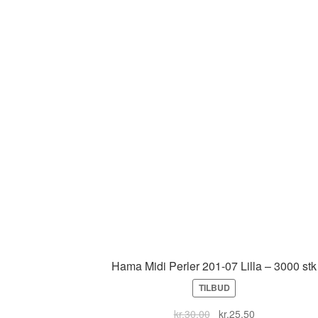
Hama Midi Perler 201-07 Lilla – 3000 stk
TILBUD
Original
Current
kr.
30,00
kr.
25,50