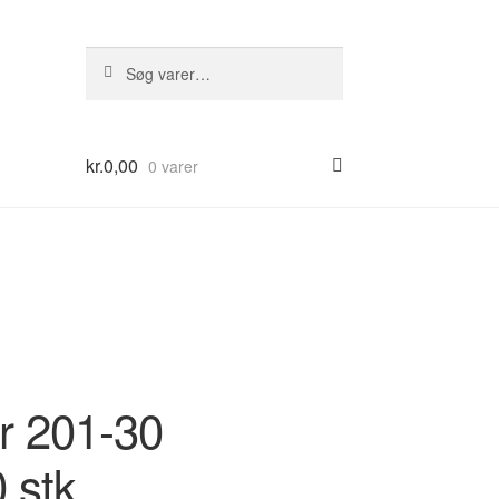
Søg
Søg
efter:
kr.
0,00
0 varer
r 201-30
 stk