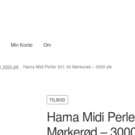
e
Min Konto
Om
PERSONDATAPOLITIK HOS JULIE PEDERSEN
r 3000 stk
Hama Midi Perler 201-30 Mørkerød – 3000 stk
TILBUD
Hama Midi Perle
Mørkerød – 3000