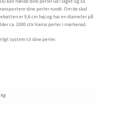
Du kan hælde dine perler ud i låget og så
transportere dine perler rundt. Om de skal
lebøtten er 9,6 cm høj og har en diameter på
lder ca. 1000 stk Hama perler i mørkerød.
igt system til dine perler.
 kg