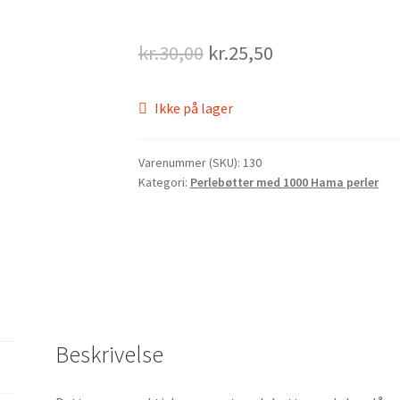
Original
Current
kr.
30,00
kr.
25,50
price
price
Ikke på lager
was:
is:
kr.30,00.
kr.25,50.
Varenummer (SKU):
130
Kategori:
Perlebøtter med 1000 Hama perler
Beskrivelse