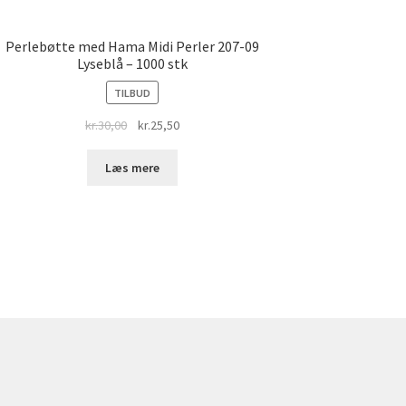
Perlebøtte med Hama Midi Perler 207-09
Lyseblå – 1000 stk
TILBUD
Original
Current
kr.
30,00
kr.
25,50
price
price
was:
is:
Læs mere
kr.30,00.
kr.25,50.