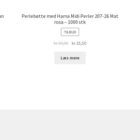
un
Perlebøtte med Hama Midi Perler 207-26 Mat
rosa – 1000 stk
TILBUD
Original
Current
kr.
30,00
kr.
25,50
price
price
was:
is:
Læs mere
kr.30,00.
kr.25,50.