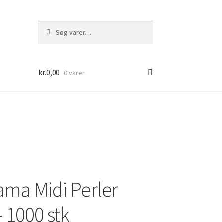
Søg
Søg
efter:
kr.
0,00
0 varer
ma Midi Perler
 1000 stk