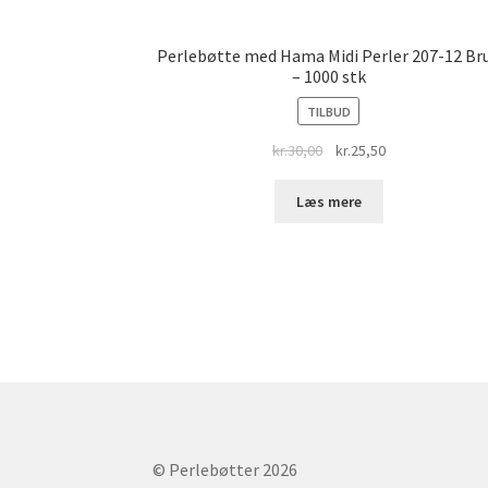
Perlebøtte med Hama Midi Perler 207-12 Br
– 1000 stk
TILBUD
Original
Current
kr.
30,00
kr.
25,50
price
price
was:
is:
Læs mere
kr.30,00.
kr.25,50.
© Perlebøtter 2026