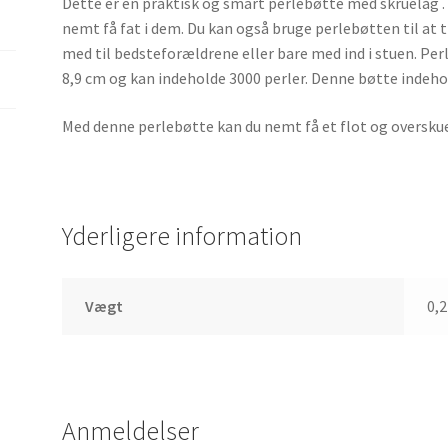
Dette er en praktisk og smart perlebøtte med skruelåg . 
nemt få fat i dem. Du kan også bruge perlebøtten til at 
med til bedsteforældrene eller bare med ind i stuen. Per
8,9 cm og kan indeholde 3000 perler. Denne bøtte indeho
Med denne perlebøtte kan du nemt få et flot og overskuel
Yderligere information
Vægt
0,2
Anmeldelser