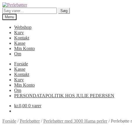
Spring
Spring
til
til
Søg
Søg
navigation
indhold
efter:
Menu
Webshop
Kurv
Kontakt
Kasse
Min Konto
Om
Forside
Kasse
Kontakt
Kurv
Min Konto
Om
PERSONDATAPOLITIK HOS JULIE PEDERSEN
kr.
0,00
0 varer
Forside
/
Perlebøtter
/
Perlebøtter med 3000 Hama perler
/
Perlebøtte 