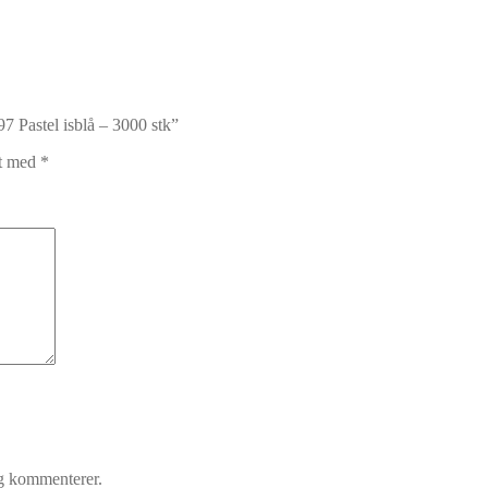
7 Pastel isblå – 3000 stk”
et med
*
eg kommenterer.