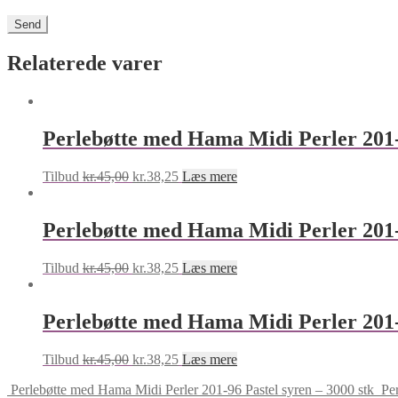
Relaterede varer
Perlebøtte med Hama Midi Perler 201
Original
Current
Tilbud
kr.
45,00
kr.
38,25
Læs mere
price
price
was:
is:
kr.45,00.
kr.38,25.
Perlebøtte med Hama Midi Perler 201-
Original
Current
Tilbud
kr.
45,00
kr.
38,25
Læs mere
price
price
was:
is:
kr.45,00.
kr.38,25.
Perlebøtte med Hama Midi Perler 201-
Original
Current
Tilbud
kr.
45,00
kr.
38,25
Læs mere
price
price
Perlebøtte med Hama Midi Perler 201-96 Pastel syren – 3000 stk
Pe
was:
is: