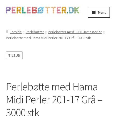
Spring
Spring
Menu
til
til
navigation
indhold
Forside
Forside
Perlebøtter
Perlebøtter med 3000 Hama perler
Perlebøtte med Hama Midi Perler 201-17 Grå – 3000 stk
Kasse
Kontakt
TILBUD
Kurv
Min Konto
Perlebøtte med Hama
Om
Midi Perler 201-17 Grå –
PERSONDATAPOLITIK HOS JULIE PEDERSEN
3000 stk