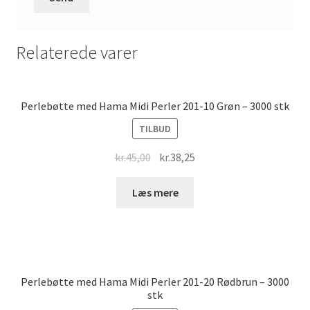
Relaterede varer
Perlebøtte med Hama Midi Perler 201-10 Grøn – 3000 stk
TILBUD
Original
Current
kr.
45,00
kr.
38,25
price
price
was:
is:
Læs mere
kr.45,00.
kr.38,25.
Perlebøtte med Hama Midi Perler 201-20 Rødbrun – 3000
stk