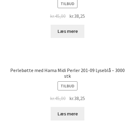
TILBUD
Original
Current
kr.
45,00
kr.
38,25
price
price
was:
is:
Læs mere
kr.45,00.
kr.38,25.
Perlebøtte med Hama Midi Perler 201-09 Lyseblå – 3000
stk
TILBUD
Original
Current
kr.
45,00
kr.
38,25
price
price
was:
is:
Læs mere
kr.45,00.
kr.38,25.