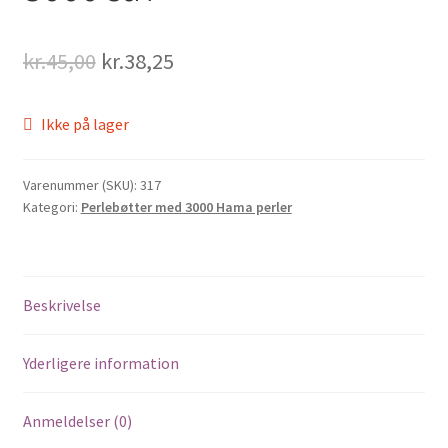
Original
Current
kr.
45,00
kr.
38,25
price
price
Ikke på lager
was:
is:
kr.45,00.
kr.38,25.
Varenummer (SKU):
317
Kategori:
Perlebøtter med 3000 Hama perler
Beskrivelse
Yderligere information
Anmeldelser (0)