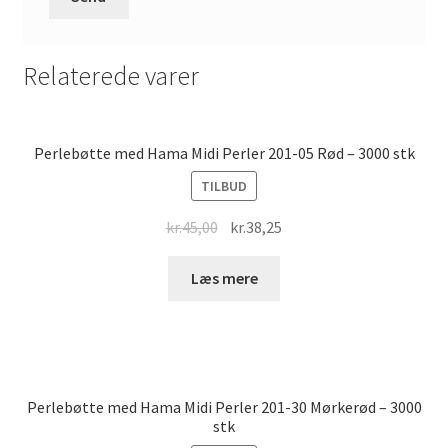
Relaterede varer
Perlebøtte med Hama Midi Perler 201-05 Rød – 3000 stk
TILBUD
Original
Current
kr.
45,00
kr.
38,25
price
price
was:
is:
Læs mere
kr.45,00.
kr.38,25.
Perlebøtte med Hama Midi Perler 201-30 Mørkerød – 3000
stk