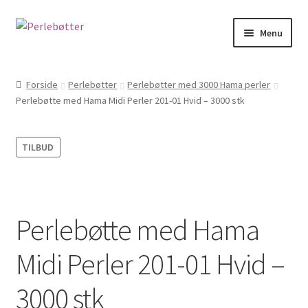
Spring
Spring
Menu
til
til
navigation
indhold
Forside
Forside
Perlebøtter
Perlebøtter med 3000 Hama perler
Perlebøtte med Hama Midi Perler 201-01 Hvid – 3000 stk
Kasse
Kontakt
TILBUD
Kurv
Min Konto
Perlebøtte med Hama
Om
Midi Perler 201-01 Hvid –
PERSONDATAPOLITIK HOS JULIE PEDERSEN
3000 stk