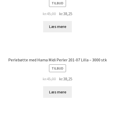
TILBUD
Original
Current
kr.
45,00
kr.
38,25
price
price
was:
is:
Læs mere
kr.45,00.
kr.38,25.
Perlebøtte med Hama Midi Perler 201-07 Lilla – 3000 stk
TILBUD
Original
Current
kr.
45,00
kr.
38,25
price
price
was:
is:
Læs mere
kr.45,00.
kr.38,25.