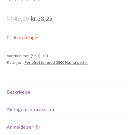
Original
Current
kr.
45,00
kr.
38,25
price
price
Ikke på lager
was:
is:
kr.45,00.
kr.38,25.
Varenummer (SKU):
301
Kategori:
Perlebøtter med 3000 Hama perler
Beskrivelse
Yderligere information
Anmeldelser (0)